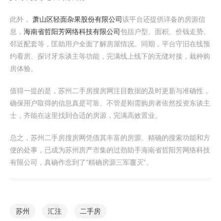
此外，
萧山区轻面杂果股份有限公司
该平台还提供详备的房源信
息，
海南省哲阳芳网络科技有限公司
包括户型、面积、价钱走势、
邻近配套等，匡助用户全面了解房屋情况。同期，平台守旧在线预
约看房、探讨牙东谈主等功能，完满线上线下的无缝对接，栽种购
房体验。
值得一提的是，苏州二手房搜房网注目数据的及时更新与准确性，
确保用户取得的信息真是可靠。不管是刚需购房者依然投资东谈主
士，齐能在这里找到合适的房源，完满高效置业。
总之，苏州二手房搜房网凭借其丰富的房源、精确的搜索功能和方
便的处事，已成为苏州房产市集的过劲助手海南省哲阳芳网络科技
有限公司，真确作念到了“精确房源三军覆灭”。
苏州
汇注
二手房