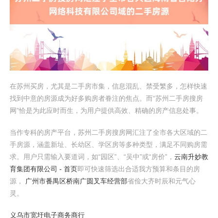
在苏州买房，尤其是二手房市集，信息混乱、禁受繁多，怎样快速
找到中意的房源成为好多购房者眷注的焦点。而“苏州二手房搜房
网”恰是为此应时而生，为用户提供高效、精确的房产信息处事。
当作专科的房产平台，苏州二手房搜房网汇注了全市各大区域的二
手房源，涵盖新址、长幼区、学区房等多种类型，满足不同购房需
求。用户只需输入要道词，如“园区”、“吴中”或“房价”，
云南升妙教
育集团有限公司 - 首页
即可快速筛选出合适我方预算和条目的房
源，
广州市番禺区桥南广圆叉车经营部
省俭大齐时辰和元气心
灵。
义乌市宽圩电子商务商行